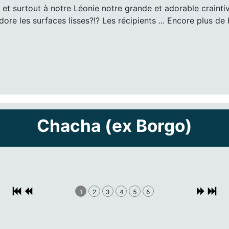
 et surtout à notre Léonie notre grande et adorable crainti
, adore les surfaces lisses?!? Les récipients ... Encore plus 
Chacha (ex Borgo)
1
2
3
4
5
6