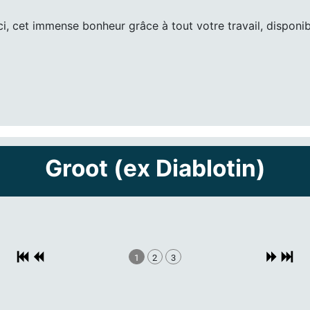
ci, cet immense bonheur grâce à tout votre travail, disponi
Groot (ex Diablotin)
1
2
3