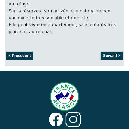
au refuge.
Sur la réserve à son arrivée, elle est maintenant
une minette très sociable et rigolote.
Elle peut vivre en appartement, sans enfants très
jeunes ni autre chat.
Article précédent : Caloo - adopté
Article suivan
Précédent
Suivant