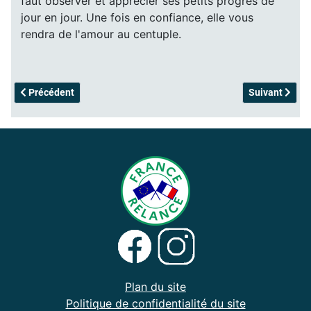
faut observer et apprécier ses petits progrès de
jour en jour. Une fois en confiance, elle vous
rendra de l'amour au centuple.
Article précédent : Glu
Article suivan
Précédent
Suivant
Plan du site
Politique de confidentialité du site